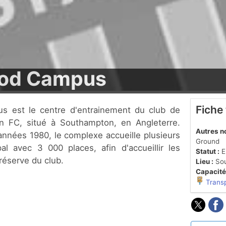
ood Campus
Fiche
n FC, situé à Southampton, en Angleterre.
Autres n
années 1980, le complexe accueille plusieurs
Ground
pal avec 3 000 places, afin d'accueillir les
Statut :
En
réserve du club.
Lieu :
Sou
Capacité
Trans