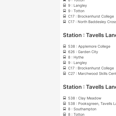
🚍 9 : Langley
🚍 9 : Totton
🚍 C17 : Brockenhurst College
🚍 C17 : North Baddesley Cros
Station : Tavells Lan
🚍 538 : Applemore College
🚍 626 : Garden City
🚍 8 : Hythe
🚍 9 : Langley
🚍 C17 : Brockenhurst College
🚍 C27 : Marchwood Skills Cen
Station : Tavells Lan
🚍 538 : Clay Meadow
🚍 538 : Pooksgreen, Tavells 
🚍 8 : Southampton
🚍 8 : Totton