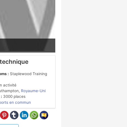
 technique
oms :
Staplewood Training
 activité
thampton,
Royaume-Uni
 :
3000 places
ports en commun