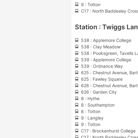
🚍 9 : Totton
🚍 C17 : North Baddesley Cros
Station : Twiggs La
🚍 538 : Applemore College
🚍 538 : Clay Meadow
🚍 538 : Pooksgreen, Tavells 
🚍 539 : Applemore College
🚍 539 : Ordnance Way
🚍 625 : Chestnut Avenue, Bart
🚍 625 : Fawley Square
🚍 626 : Chestnut Avenue, Bart
🚍 626 : Garden City
🚍 8 : Hythe
🚍 8 : Southampton
🚍 8 : Totton
🚍 9 : Langley
🚍 9 : Totton
🚍 C17 : Brockenhurst College
🚍 C17 : North Baddesley Cros