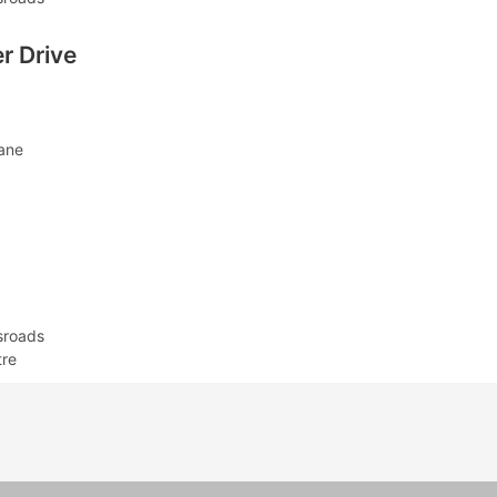
r Drive
Lane
sroads
tre