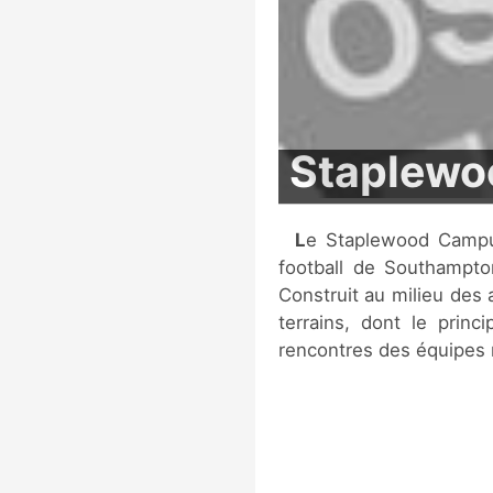
Staplew
Le Staplewood Campus est le centre d'entrainement du club de
football de Southampto
Construit au milieu des 
terrains, dont le princi
rencontres des équipes 