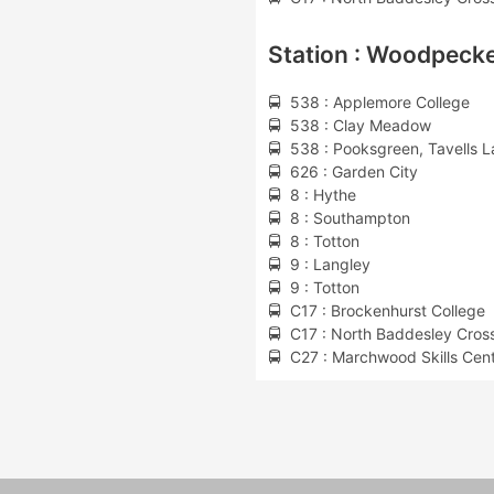
Station : Woodpecke
🚍 538 : Applemore College
🚍 538 : Clay Meadow
🚍 538 : Pooksgreen, Tavells 
🚍 626 : Garden City
🚍 8 : Hythe
🚍 8 : Southampton
🚍 8 : Totton
🚍 9 : Langley
🚍 9 : Totton
🚍 C17 : Brockenhurst College
🚍 C17 : North Baddesley Cros
🚍 C27 : Marchwood Skills Cen