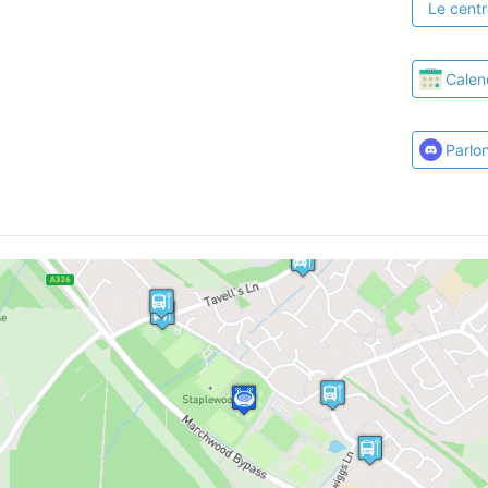
Le centr
Calen
Parlo