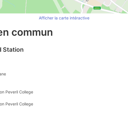
Afficher la carte intéractive
 en commun
 Station
Lane
on Peveril College
on Peveril College