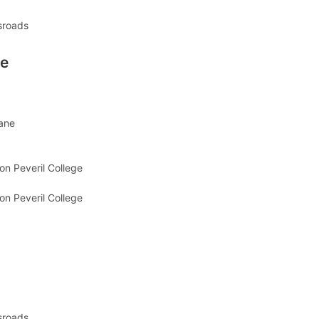
sroads
ne
Lane
on Peveril College
on Peveril College
sroads