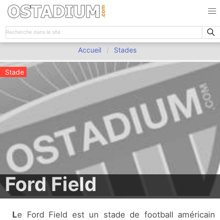
Accueil
Stades
Stade
Ford Field
Le Ford Field est un stade de football américain