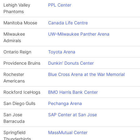
Lehigh Valley
PPL Center
Phantoms
Manitoba Moose
Canada Life Centre
Milwaukee
UW–Milwaukee Panther Arena
Admirals
Ontario Reign
Toyota Arena
Providence Bruins
Dunkin' Donuts Center
Rochester
Blue Cross Arena at the War Memorial
Americans
Rockford IceHogs
BMO Harris Bank Center
San Diego Gulls
Pechanga Arena
San Jose
SAP Center at San Jose
Barracuda
Springfield
MassMutual Center
Thunderbirds