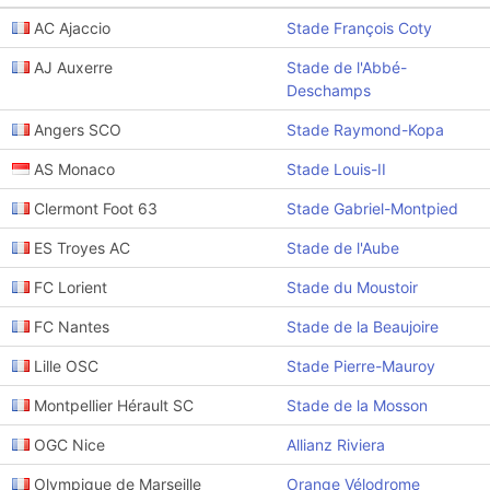
AC Ajaccio
Stade François Coty
AJ Auxerre
Stade de l'Abbé-
Deschamps
Angers SCO
Stade Raymond-Kopa
AS Monaco
Stade Louis-II
Clermont Foot 63
Stade Gabriel-Montpied
ES Troyes AC
Stade de l'Aube
FC Lorient
Stade du Moustoir
FC Nantes
Stade de la Beaujoire
Lille OSC
Stade Pierre-Mauroy
Montpellier Hérault SC
Stade de la Mosson
OGC Nice
Allianz Riviera
Olympique de Marseille
Orange Vélodrome