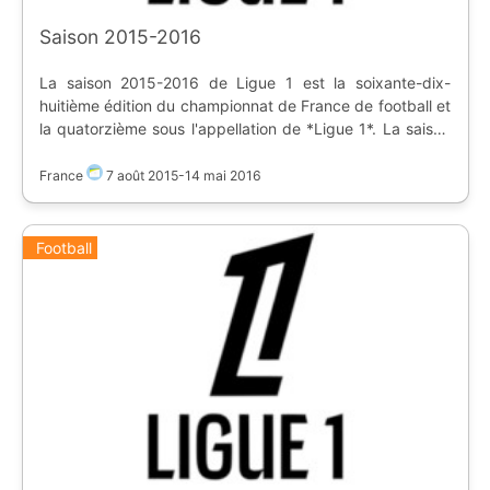
Saison 2015-2016
La saison 2015-2016 de Ligue 1 est la soixante-dix-
huitième édition du championnat de France de football et
la quatorzième sous l'appellation de *Ligue 1*. La saison
a débuté le 7 août 2015 et s'est terminée le 14 mai 2016.
Classement final : * Vainqueur du championnat : **Paris
France
7 août 2015
-
14 mai 2016
Saint-Germain** * Deuxième : Olympique Lyonnais *
Troisième : AS Monaco FC Promos en début de saison : *
ES Troyes AC * GFC Ajaccio * SCO Angers Relégués en
Football
fin de saison : * Stade de Reims * GFC Ajaccio * SCO
Angers