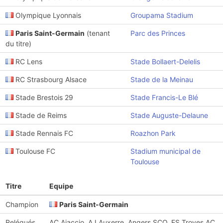
Olympique Lyonnais
Groupama Stadium
Paris Saint-Germain
(tenant
Parc des Princes
du titre)
RC Lens
Stade Bollaert-Delelis
RC Strasbourg Alsace
Stade de la Meinau
Stade Brestois 29
Stade Francis-Le Blé
Stade de Reims
Stade Auguste-Delaune
Stade Rennais FC
Roazhon Park
Toulouse FC
Stadium municipal de
Toulouse
Titre
Equipe
Champion
Paris Saint-Germain
Relégués
AC Ajaccio, AJ Auxerre, Angers SCO, ES Troyes AC