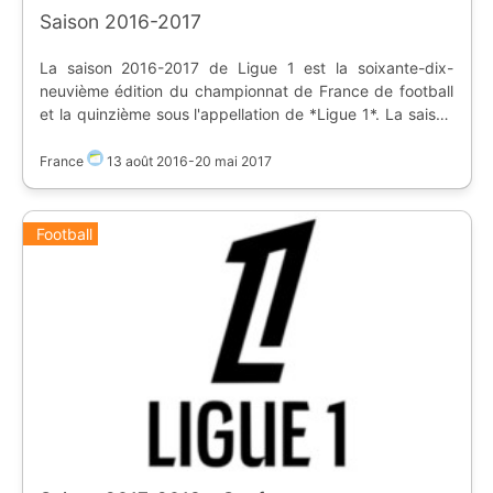
Saison 2016-2017
La saison 2016-2017 de Ligue 1 est la soixante-dix-
neuvième édition du championnat de France de football
et la quinzième sous l'appellation de *Ligue 1*. La saison
débute le 13 août 2016 et se termine le 20 mai 2017.
Classement : * **1. AS Monaco** * 2. Paris Saint-Germain
France
13 août 2016
-
20 mai 2017
* 3. OGC Nice Promus en début de saison : * AS Nancy-
Lorraine * Dijon FCO * FC Metz Relégués en fin de saison
: * FC Lorient * AS Nancy-Lorraine * SC Bastia
Football