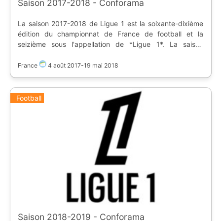
Saison 2017-2018 - Conforama
La saison 2017-2018 de Ligue 1 est la soixante-dixième
édition du championnat de France de football et la
seizième sous l'appellation de *Ligue 1*. La saison
débute le 13 août 2017 et se termine le 19 mai 2018.
Pour cette saison, Conforama est sponsor titre du
France
4 août 2017
-
19 mai 2018
championnat. Promus en début de saison : * RC
Strasbourg * Amiens SC * ES Troyes AC Classement final
: 1. Paris Saint Germain 2. AS Monaco 3. Olympique
Football
Lyonnais Relégués en fin de saison : * ES Troyes AC * FC
Metz
Saison 2018-2019 - Conforama