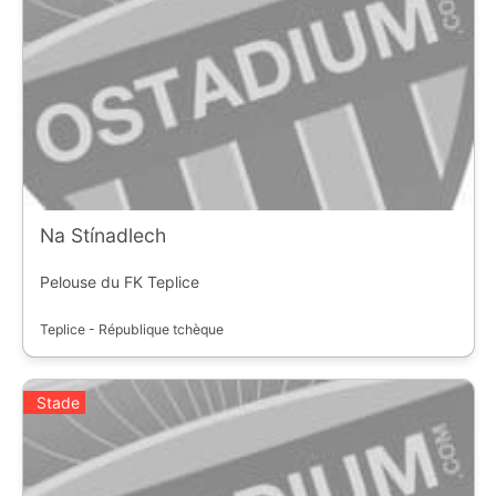
Na Stínadlech
Pelouse du FK Teplice
Teplice - République tchèque
Stade