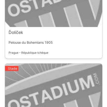
Ďolíček
Pelouse du Bohemians 1905
Prague - République tchèque
Stade