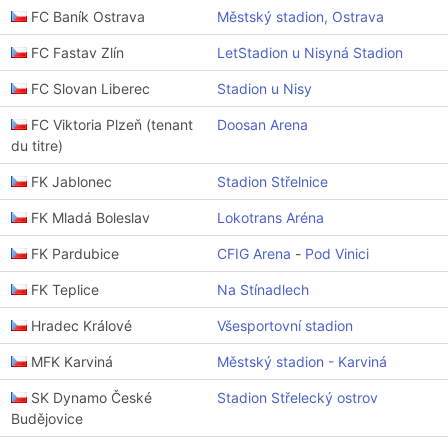
FC Baník Ostrava
Městský stadion, Ostrava
FC Fastav Zlín
LetStadion u Nisyná Stadion
FC Slovan Liberec
Stadion u Nisy
FC Viktoria Plzeň (tenant
Doosan Arena
du titre)
FK Jablonec
Stadion Střelnice
FK Mladá Boleslav
Lokotrans Aréna
FK Pardubice
CFIG Arena
-
Pod Vinici
FK Teplice
Na Stínadlech
Hradec Králové
Všesportovní stadion
MFK Karviná
Městský stadion - Karviná
SK Dynamo České
Stadion Střelecký ostrov
Budějovice