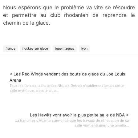
Nous espérons que le problème va vite se résoudre
et permettre au club rhodanien de reprendre le
chemin de la glace.
france
hockey sur glace
ligue magnus
lyon
< Les Red Wings vendent des bouts de glace du Joe Louis
Arena
Tous les fans de la franchise NHL de Detroit n'oublieront jamais cette
salle mythique, alors le club...
Les Hawks vont avoir la plus petite salle de NBA >
La franchise d'Atlanta a annoncé que les travaux de rénovation de sa
salle vont entrainer une amélio...