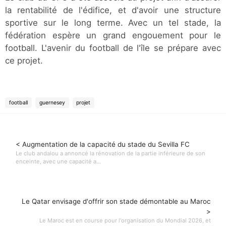
la rentabilité de l'édifice, et d'avoir une structure
sportive sur le long terme. Avec un tel stade, la
fédération espère un grand engouement pour le
football. L'avenir du football de l'île se prépare avec
ce projet.
football
guernesey
projet
< Augmentation de la capacité du stade du Sevilla FC
Le club andalou a annoncé la rénovation de la partie inférieure de son
enceinte, avec une capacité a...
Le Qatar envisage d'offrir son stade démontable au Maroc
>
Le Maroc est en course pour l'organisation du Mondial 2026, et