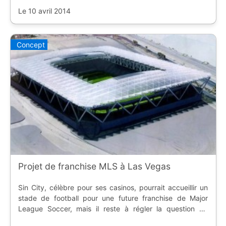
LeMans FC. Alors que la finale de la Coupe de France de
football féminin va se dérouler le 7
Le 10 avril 2014
Concept
Projet de franchise MLS à Las Vegas
Sin City, célèbre pour ses casinos, pourrait accueillir un
stade de football pour une future franchise de Major
League Soccer, mais il reste à régler la question du
financement public.