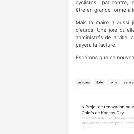
cyclistes ; par contre, 
être en grande forme à la
Mais la maire a aussi j
d'euros. Une joie qu'el
administrés de la ville, 
payera la facture.
Espérons que ce nouveau 
as roma
italie
rome
serie a
< Projet de rénovation pour
Chiefs de Kansas City
La franchise NFL du Kansas prév
Arrowhead Stadium, pour un mon
d...