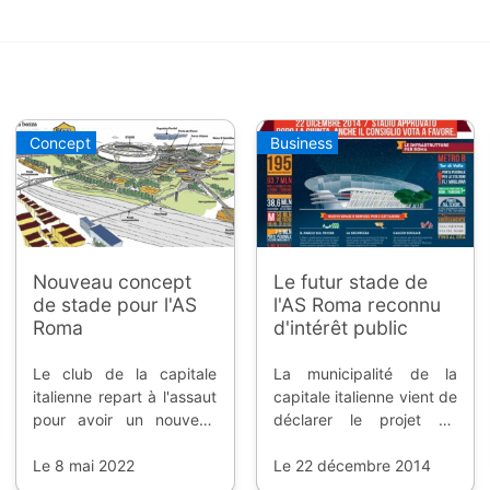
Concept
Business
Nouveau concept
Le futur stade de
de stade pour l'AS
l'AS Roma reconnu
Roma
d'intérêt public
Le club de la capitale
La municipalité de la
italienne repart à l'assaut
capitale italienne vient de
pour avoir un nouveau
déclarer le projet de
stade, cette fois-ci à
stade de la Louve
Pietralata.
Le 8 mai 2022
d'intérêt public, cela va
Le 22 décembre 2014
permettre de faciliter