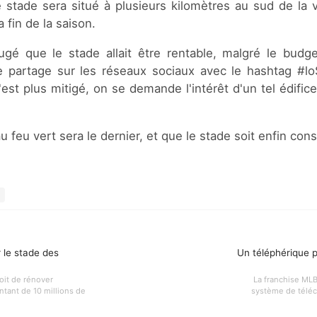
le stade sera situé à plusieurs kilomètres au sud de la v
 fin de la saison.
ugé que le stade allait être rentable, malgré le budg
le partage sur les réseaux sociaux avec le hashtag #l
c'est plus mitigé, on se demande l'intérêt d'un tel édifice
feu vert sera le dernier, et que le stade soit enfin const
 le stade des
Un téléphérique po
oit de rénover
La franchise MLB 
tant de 10 millions de
système de télécab