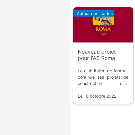
Autour des stades
Nouveau projet
pour l'AS Roma
Le club italien de football
continue ses projets de
construction d'un
nouveau stade, mais
cette fois-ci, plus proche
Le 16 octobre 2022
du centre et plus petit.