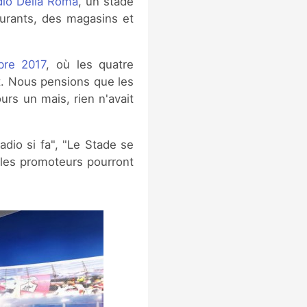
dio Della Roma
, un stade
urants, des magasins et
re 2017
, où les quatre
t. Nous pensions que les
urs un mais, rien n'avait
dio si fa", "Le Stade se
, les promoteurs pourront