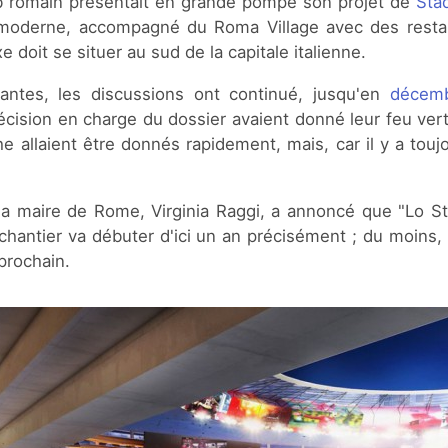
ub romain présentait en grande pompe son projet de
Sta
-moderne, accompagné du Roma Village avec des resta
doit se situer au sud de la capitale italienne.
antes, les discussions ont continué, jusqu'en
décemb
écision en charge du dossier avaient donné leur feu ver
 allaient être donnés rapidement, mais, car il y a toujo
 la maire de Rome, Virginia Raggi, a annoncé que "Lo Sta
le chantier va débuter d'ici un an précisément ; du moins
prochain.