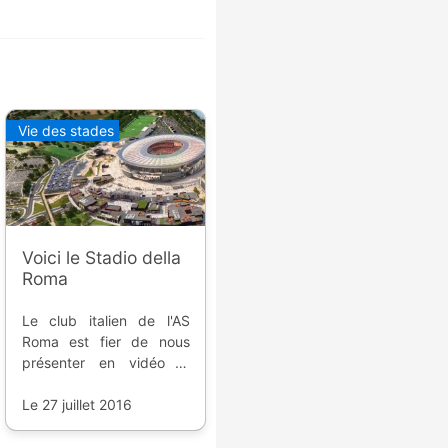
Vie des stades
Voici le Stadio della
Roma
Le club italien de l'AS
Roma est fier de nous
présenter en vidéo la
nouvelle version de leur
future enceinte.
Le 27 juillet 2016