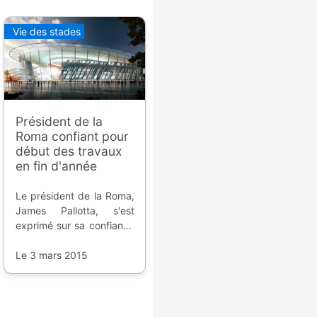
Vie des stades
Président de la
Roma confiant pour
début des travaux
en fin d'année
Le président de la Roma,
James Pallotta, s'est
exprimé sur sa confiance
dans un début des
travaux du nouveau
Le 3 mars 2015
stade d'ici la fin de
l'année. Alors que le
projet prend du retard à
cause des autorités