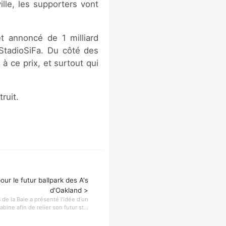
ille, les supporters vont
et annoncé de 1 milliard
oStadioSiFa. Du côté des
 à ce prix, et surtout qui
ruit.
ur le futur ballpark des A's
d'Oakland >
de la Baie a présenté l'idée d'un
ine afin de relier son futur st...