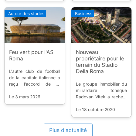
certaines démarches et
donner du poids pour
Autour des stades
Business
une candidature
olympique.
Feu vert pour l'AS
Nouveau
Roma
propriétaire pour le
terrain du Stadio
Della Roma
L'autre club de football
de la capitale italienne a
reçu l'accord de la
Le groupe immobilier du
municipalité pour
milliardaire tchèque
construire son futur
Le 3 mars 2026
Radovan Vitek a racheté
stade.
trois sociétés dont celle
propriétaire de la parcelle
Le 18 octobre 2020
du futur stade de l'AS
Roma.
Plus d'actualité