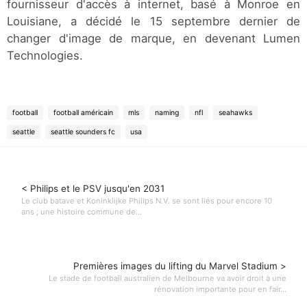
fournisseur d'accès à internet, basé à Monroe en
Louisiane, a décidé le 15 septembre dernier de
changer d'image de marque, en devenant Lumen
Technologies.
football
football américain
mls
naming
nfl
seahawks
seattle
seattle sounders fc
usa
< Philips et le PSV jusqu'en 2031
Le club batave et Koninklijke Philips N.V. se sont liés pour encore 10
ans ; une histoire commune de...
Premières images du lifting du Marvel Stadium >
Le stade de football australien de Melbourne va avoir droit à une
rénovation importante pour en fair...