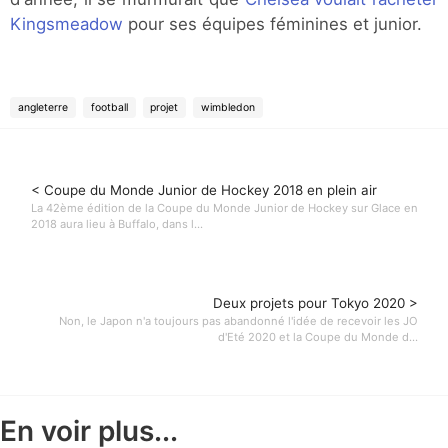
Kingsmeadow
pour ses équipes féminines et junior.
angleterre
football
projet
wimbledon
< Coupe du Monde Junior de Hockey 2018 en plein air
La 42ème édition de la Coupe du Monde Junior de Hockey sur Glace en
2018 aura lieu à Buffalo, dans l...
Deux projets pour Tokyo 2020 >
Non, le Japon n'a toujours pas abandonné l'idée de recevoir les JO
d'Eté 2020 et la Coupe du Monde d...
En voir plus...