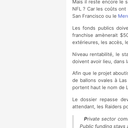
Mais il reste encore le 
NFL ? Car les coûts ont
San Francisco ou le
Mer
Les fonds publics doive
franchise amènerait $500
extérieures, les accès, 
Niveau rentabilité, le 
doivent avoir lieu, dans l
Afin que le projet about
de ballons ovales à Las
portent haut le nom de 
Le dossier repasse dev
attendant, les Raiders po
Private sector commits to pay for transportation and infrastructure improvements around stadium.
Public funding stay