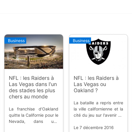
Business
Business
NFL : les Raiders à
NFL : les Raiders à
Las Vegas dans l'un
Las Vegas ou
des stades les plus
Oakland ?
chers au monde
La bataille a repris entre
La franchise d'Oakland
la ville californienne et la
quitte la Californie pour le
cité du jeu sur l'avenir de
Nevada, dans une
la franchise de football
enceinte titanesque de
américain ; un projet
Le 7 décembre 2016