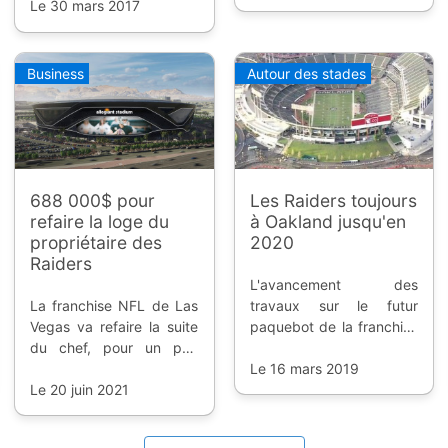
$1,8 milliards, prête pour
Le 30 mars 2017
pharaonique d'un côté,
la saison 2020.
un business plan de
l'autre.
Business
Autour des stades
688 000$ pour
Les Raiders toujours
refaire la loge du
à Oakland jusqu'en
propriétaire des
2020
Raiders
L'avancement des
La franchise NFL de Las
travaux sur le futur
Vegas va refaire la suite
paquebot de la franchise
du chef, pour un prix
NFL à Las Vegas oblige
exhorbitant, mais c'est
les Raiders à rester plus
Le 16 mars 2019
normal selon l'intéressé.
Le 20 juin 2021
longtemps dans la baie
de San Francisco.