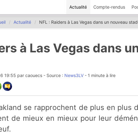
Actualité
Compte-rendus
Po
eil
Actualité
NFL : Raiders à Las Vegas dans un nouveau stad
ders à Las Vegas dans u
16 19:55
par
caouecs
- Source :
News3LV
- 1 minute à lire
gnent de mieux en mieux pour leur dém
euf.