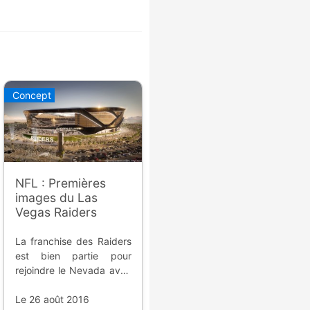
Concept
NFL : Premières
images du Las
Vegas Raiders
La franchise des Raiders
est bien partie pour
rejoindre le Nevada avec
un projet titanesque de
stade à 1,9 milliards de
Le 26 août 2016