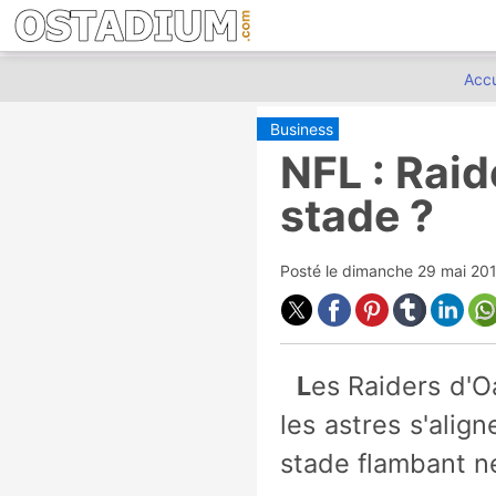
Accu
Business
NFL : Rai
stade ?
Posté le
dimanche 29 mai 20
Les Raiders d'Oakland se rapprochent de plus en plus de la ville du Vice,
les astres s'ali
stade flambant n