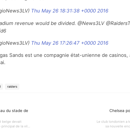
rgioNews3LV)
Thu May 26 18:31:38 +0000 2016
Td6
rgioNews3LV)
Thu May 26 17:26:47 +0000 2016
egas Sands est une compagnie état-unienne de casinos,
ai.
l
raiders
eau du stade de
Chelsea po
té belge devait
Le club londonien a 
rincipal de la vil...
sa nouvelle ence