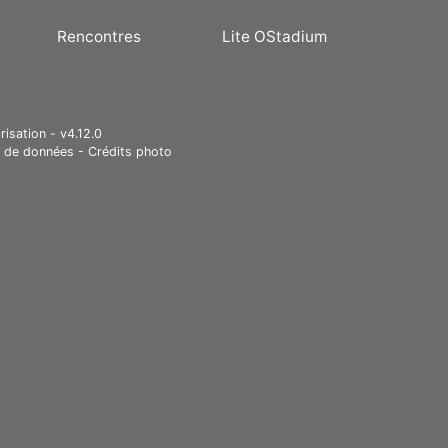
Rencontres
Lite OStadium
risation - v4.12.0
e de données
-
Crédits photo