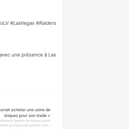
 avec une présence à Las
urrait acheter une usine de
briques pour son stade >
tellement besoin de briques pour
inte qu'il pourrait acheter une...