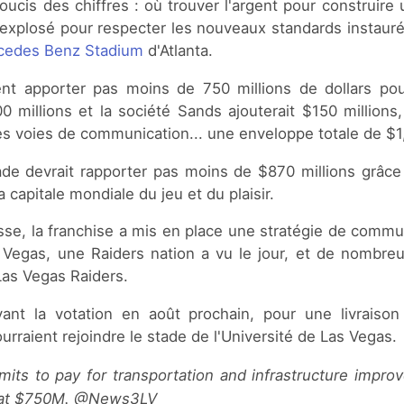
soucis des chiffres : où trouver l'argent pour construire
 explosé pour respecter les nouveaux standards instauré
cedes Benz Stadium
d'Atlanta.
nt apporter pas moins de 750 millions de dollars pou
 millions et la société Sands ajouterait $150 millions,
les voies de communication... une enveloppe totale de $1,
stade devrait rapporter pas moins de $870 millions grâ
a capitale mondiale du jeu et du plaisir.
isse, la franchise a mis en place une stratégie de comm
 Vegas, une Raiders nation a vu le jour, et de nombre
Las Vegas Raiders.
ant la votation en août prochain, pour une livraison
urraient rejoindre le stade de l'Université de Las Vegas.
s at $750M. @News3LV