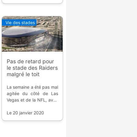
dollar, à la taille de la cité
du vice.
Vie des stades
Pas de retard pour
le stade des Raiders
malgré le toit
La semaine a été pas mal
agitée du côté de Las
Vegas et de la NFL, avec
une bonne et une
mauvaise nouvelle.
Le 20 janvier 2020