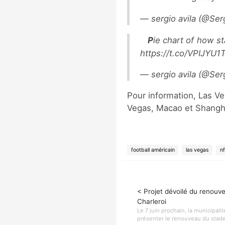
— sergio avila (@Se
Pie chart of how stadium revenue would be divided. @News3LV @RaidersToLV #LasVegas #Raiders
https://t.co/VPIJYU1
— sergio avila (@Se
Pour information, Las V
Vegas, Macao et Shangh
football américain
las vegas
nf
< Projet dévoilé du renouv
Charleroi
Le 7 juin prochain, la municipali
présenter le renouveau du stade p