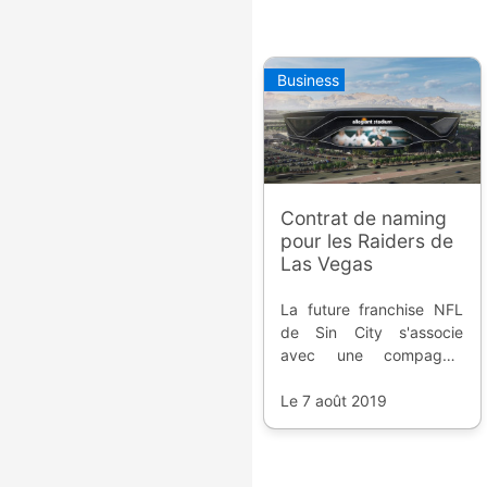
Business
Contrat de naming
pour les Raiders de
Las Vegas
La future franchise NFL
de Sin City s'associe
avec une compagnie
aérienne low-cost pour
financier son stade à
Le 7 août 2019
plusieurs milliards de
dollars.