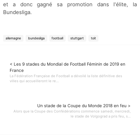
et a donc gagné sa promotion dans l'élite, la
Bundesliga.
allemagne
bundesliga
football
stuttgart
toit
< Les 9 stades du Mondial de Football Féminin de 2019 en
France
La Fédération Française de Football a dévoilé la liste définitive des
villes qui accueilleront le re...
Un stade de la Coupe du Monde 2018 en feu >
Alors que la Coupe des Confédérations commence samedi, mercredi,
le stade de Volgograd a pris feu, s...