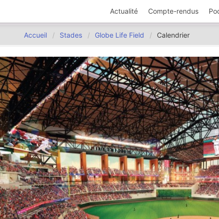
Actualité
Compte-rendus
Po
Accueil
Stades
Globe Life Field
Calendrier