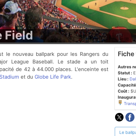
 Field
Fiche
jor League Baseball. Le stade a un toit
Autres n
pacité de 42 à 44.000 places. L'enceinte est
Statut :
En
Stadium
et du
Globe Life Park
.
Lieu :
Dal
Capacité
Coût :
$US
Inaugurat
Trans
Le ballp