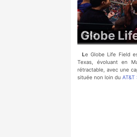
Globe Life
Le Globe Life Field est le nouveau ballpark pour les Rangers du
Texas, évoluant en Ma
rétractable, avec une ca
située non loin du
AT&T 