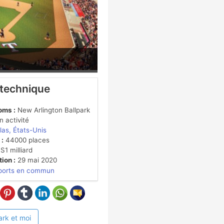
 technique
oms :
New Arlington Ballpark
 activité
las, États-Unis
 :
44000 places
1 milliard
ion :
29 mai 2020
ports en commun
ark et moi