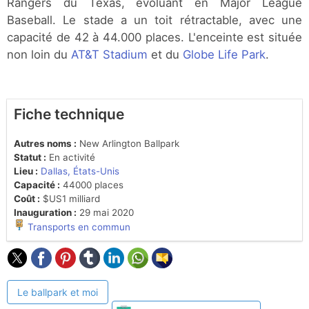
Rangers du Texas, évoluant en Major League
Baseball. Le stade a un toit rétractable, avec une
capacité de 42 à 44.000 places. L'enceinte est située
non loin du
AT&T Stadium
et du
Globe Life Park
.
Fiche technique
Autres noms :
New Arlington Ballpark
Statut :
En activité
Lieu :
Dallas, États-Unis
Capacité :
44000 places
Coût :
$US1 milliard
Inauguration :
29 mai 2020
Transports en commun
Le ballpark et moi