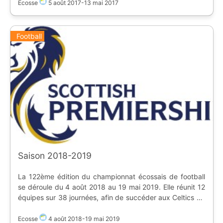
Classement final : 1. Celtic 2. Aberdeen FC 3. Rangers
Ecosse
5 août 2017
-
13 mai 2017
Relégués en fin de saison : * Partick Thistle * Ross
County
Football
Saison 2018-2019
La 122ème édition du championnat écossais de football
se déroule du 4 août 2018 au 19 mai 2019. Elle réunit 12
équipes sur 38 journées, afin de succéder aux Celtics de
Glasgow. Promus en début de saison : * St Mirren *
Livingston FC | Classement | Equipe | Stade | |:-:|-|-| | 1 |
Ecosse
4 août 2018
-
19 mai 2019