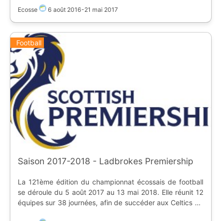
raison du partenariat avec la société de paris. Cette
Ecosse
6 août 2016
-
21 mai 2017
saison est particulière puisqu'elle voit le retour des
Rangers au plus haut niveau. Classement : * **Celtic
FC** * Aberdeen FC * Rangers Promus en début de
Football
saison : * Rangers Relégués en fin de saison : * Inverness
CT
Saison 2017-2018 - Ladbrokes Premiership
La 121ème édition du championnat écossais de football
se déroule du 5 août 2017 au 13 mai 2018. Elle réunit 12
équipes sur 38 journées, afin de succéder aux Celtics de
Glasgow. Promus en début de saison : * Hibernian FC