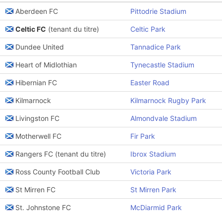
Aberdeen FC
Pittodrie Stadium
Celtic FC
(tenant du titre)
Celtic Park
Dundee United
Tannadice Park
Heart of Midlothian
Tynecastle Stadium
Hibernian FC
Easter Road
Kilmarnock
Kilmarnock Rugby Park
Livingston FC
Almondvale Stadium
Motherwell FC
Fir Park
Rangers FC (tenant du titre)
Ibrox Stadium
Ross County Football Club
Victoria Park
St Mirren FC
St Mirren Park
St. Johnstone FC
McDiarmid Park