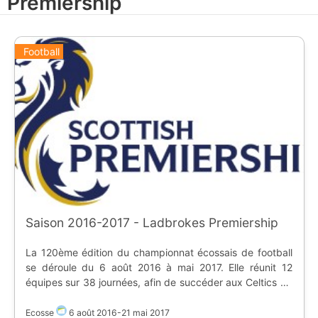
Premiership
Football
Saison 2016-2017 - Ladbrokes Premiership
La 120ème édition du championnat écossais de football
se déroule du 6 août 2016 à mai 2017. Elle réunit 12
équipes sur 38 journées, afin de succéder aux Celtics de
Glasgow. La saison se nomme Ladbrokes Premiership, en
raison du partenariat avec la société de paris. Cette
Ecosse
6 août 2016
-
21 mai 2017