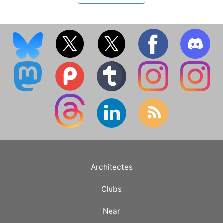
Architectes
Clubs
Near