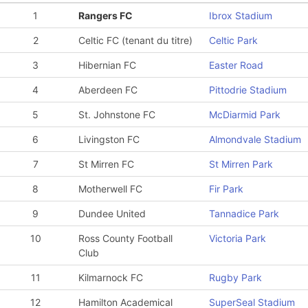
1
Rangers FC
Ibrox Stadium
2
Celtic FC (tenant du titre)
Celtic Park
3
Hibernian FC
Easter Road
4
Aberdeen FC
Pittodrie Stadium
5
St. Johnstone FC
McDiarmid Park
6
Livingston FC
Almondvale Stadium
7
St Mirren FC
St Mirren Park
8
Motherwell FC
Fir Park
9
Dundee United
Tannadice Park
10
Ross County Football
Victoria Park
Club
11
Kilmarnock FC
Rugby Park
12
Hamilton Academical
SuperSeal Stadium