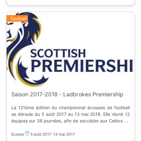
saison est particulière puisqu'elle voit le retour des
Rangers au plus haut niveau. Classement : * **Celtic
FC** * Aberdeen FC * Rangers Promus en début de
Football
saison : * Rangers Relégués en fin de saison : * Inverness
CT
Saison 2017-2018 - Ladbrokes Premiership
La 121ème édition du championnat écossais de football
se déroule du 5 août 2017 au 13 mai 2018. Elle réunit 12
équipes sur 38 journées, afin de succéder aux Celtics de
Glasgow. Promus en début de saison : * Hibernian FC
Classement final : 1. Celtic 2. Aberdeen FC 3. Rangers
Ecosse
5 août 2017
-
13 mai 2017
Relégués en fin de saison : * Partick Thistle * Ross