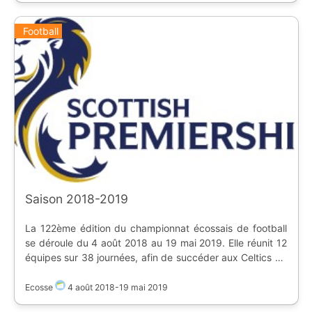
County
Football
Saison 2018-2019
La 122ème édition du championnat écossais de football
se déroule du 4 août 2018 au 19 mai 2019. Elle réunit 12
équipes sur 38 journées, afin de succéder aux Celtics de
Glasgow. Promus en début de saison : * St Mirren *
Livingston FC | Classement | Equipe | Stade | |:-:|-|-| | 1 |
Ecosse
4 août 2018
-
19 mai 2019
**Celtic FC** | [Celtic Park]