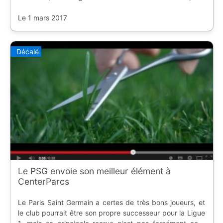
Everton F.C. Avis aux architectes en herbe, c'est un bon
moyen de montrer vos talents.
Le 1 mars 2017
Décalé
Le PSG envoie son meilleur élément à
CenterParcs
Le Paris Saint Germain a certes de très bons joueurs, et
le club pourrait être son propre successeur pour la Ligue