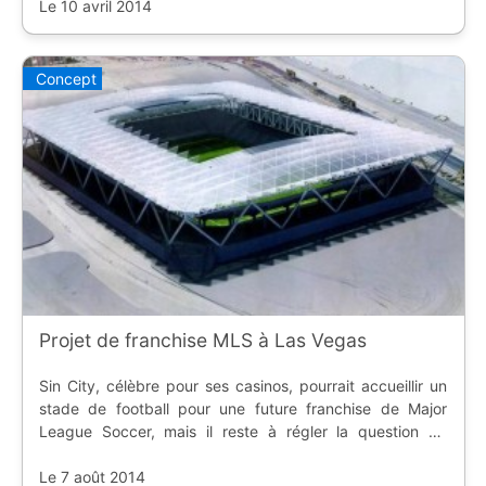
football féminin va se dérouler le 7
Le 10 avril 2014
Concept
Projet de franchise MLS à Las Vegas
Sin City, célèbre pour ses casinos, pourrait accueillir un
stade de football pour une future franchise de Major
League Soccer, mais il reste à régler la question du
financement public.
Le 7 août 2014