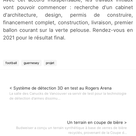
vont pouvoir commencer : recherche d'un cabinet
d'architecture, design, permis de construire,
financement complet, construction, livraison, premier
ballon courant sur la verte pelouse. Rendez-vous en
2021 pour le résultat final.
football
guernesey
projet
< Système de détection 3D en test au Rogers Arena
La salle des Canucks de Vancouver va servir de test pour la technologie
de détection d'armes dissimu...
Un terrain en coupe de bière >
Budweiser a conçu un terrain synthétique à base de verres de bière
recyclés, provenant de la Coupe d...