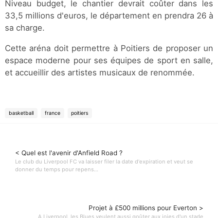
Niveau budget, le chantier devrait coûter dans les
33,5 millions d'euros, le département en prendra 26 à
sa charge.
Cette aréna doit permettre à Poitiers de proposer un
espace moderne pour ses équipes de sport en salle,
et accueillir des artistes musicaux de renommée.
basketball
france
poitiers
< Quel est l'avenir d'Anfield Road ?
Le club du Liverpool FC va laisser filer la date d'expiration et veut se
donner du temps pour repens...
Projet à £500 millions pour Everton >
A Liverpool, les Blues veulent aussi goûter aux joies d'un stade