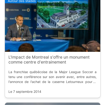
Autour des stades
L'Impact de Montreal s'offre un monument
comme centre d'entrainement
La franchise québécoise de la Major League Soccer a
tenu une conférence sur son avenir avec, entre autres,
l'annonce de l'achat de la caserne Letourneux pour la
réhabiliter en tant que centre d'entrainement et bureaux
du club.
Le 7 septembre 2014