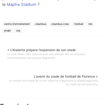
le
Mapfre Stadium
?
centre d'entrainement
columbus
columbus crew
football
mls
projet
usa
< L'Atalanta prépare l'expansion de son stade
Le club italien s'est associé avec une banque afin de préparer
financièrement ses projets d'agrandis...
L'avenir du stade de football de Florence >
Le conseil municipal de la cité italienne a approuvé le réaménagement
du stade de la Fiorentina.