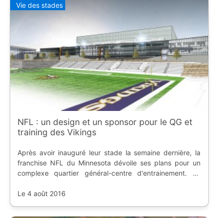
Vie des stades
NFL : un design et un sponsor pour le QG et
training des Vikings
Après avoir inauguré leur stade la semaine dernière, la
franchise NFL du Minnesota dévoile ses plans pour un
complexe quartier général-centre d'entrainement. Le
cabinet d'architectes a été choisi, et il y a même un
sponsor.
Le 4 août 2016