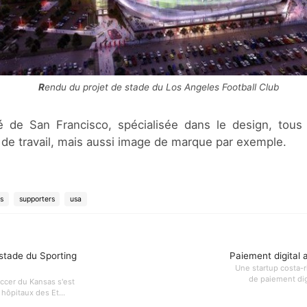
Rendu du projet de stade du Los Angeles Football Club
é de San Francisco, spécialisée dans le design, tou
 de travail, mais aussi image de marque par exemple.
s
supporters
usa
stade du Sporting
Paiement digital
Une startup costa-r
de paiement digi
ccer du Kansas s'est
hôpitaux des Et...