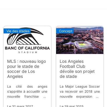
Vie des stades
Concept
MLS : nouveau logo
Los Angeles
pour le stade de
Football Club
soccer de Los
dévoile son projet
Angeles
de stade
La cité des anges
La Major League Soccer
s'apprête à accueillir une
va recevoir en 2018 une
nouvelle franchise de
nouvelle expansion du
football, le Los Angeles
côté de la cité des
Football Club dans une
Le 31 mars 2017
anges, et avec elle, une
Le 19 mai 2015