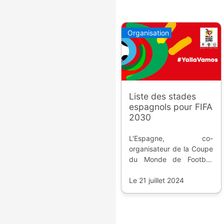
Organisation
Liste des stades
espagnols pour FIFA
2030
L'Espagne, co-
organisateur de la Coupe
du Monde de Football
2030, a annoncé sa liste
des 11 stades choisis.
Le 21 juillet 2024