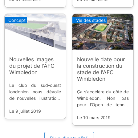
enceinte toute neuve.
nouvelle enceinte
dévoilée dimanche.
Concept
Vie des stades
Nouvelles images
Nouvelle date pour
du projet de l'AFC
la construction du
Wimbledon
stade de l'AFC
Wimbledon
Le club du sud-ouest
londonien nous dévoile
Ça s'accélère du côté de
de nouvelles illustrations
Wimbledon. Non pas
de leur futur stade à 33
pour l'Open de tennis,
millions d'euros.
Le 9 juillet 2019
mais pour le club de
football qui voit son rêve
Le 10 mars 2019
de nouveau stade se
concrétiser.