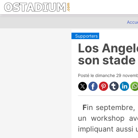
Accue
Supporters
Los Angele
son stade
Posté le
dimanche 29 novemb
Fin septembre, la future franchise MLS de la cité des anges a organisé
un workshop av
impliquant aussi 