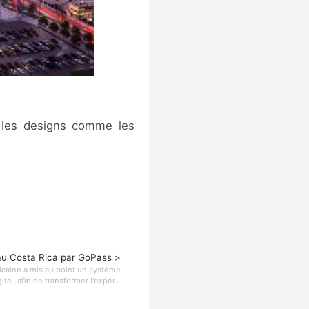
s les designs comme les
 au Costa Rica par GoPass >
icaine a mis au point un système
tal, afin de transformer l'expér...