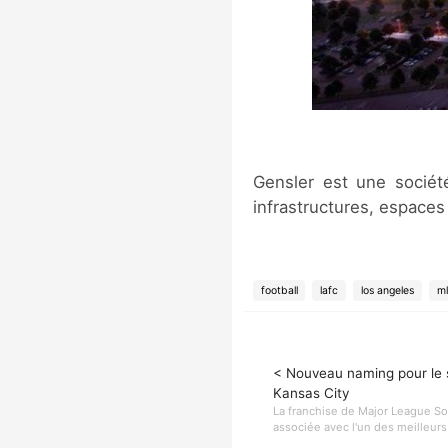
Gensler est une sociét
infrastructures, espaces
football
lafc
los angeles
ml
< Nouveau naming pour le 
Kansas City
La franchise de Major League So
associée avec l'un des meilleurs 