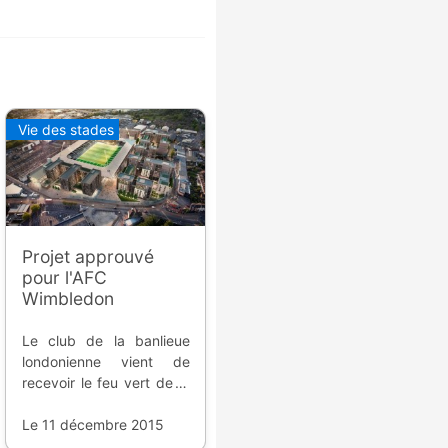
Vie des stades
Projet approuvé
pour l'AFC
Wimbledon
Le club de la banlieue
londonienne vient de
recevoir le feu vert de la
municipalité pour la
construction de sa
Le 11 décembre 2015
nouvelle enceinte et de la