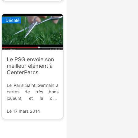
revalorisation du quartier.
Décalé
Le PSG envoie son
meilleur élément à
CenterParcs
Le Paris Saint Germain a
certes de très bons
joueurs, et le club
pourrait être son propre
successeur pour la Ligue
Le 17 mars 2014
1, mais sa principale
recrue n'est pas
forcément celle qu'on
croit ; et CenterParcs l'a