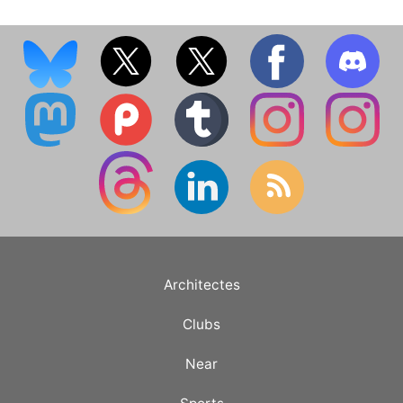
Architectes
Clubs
Near