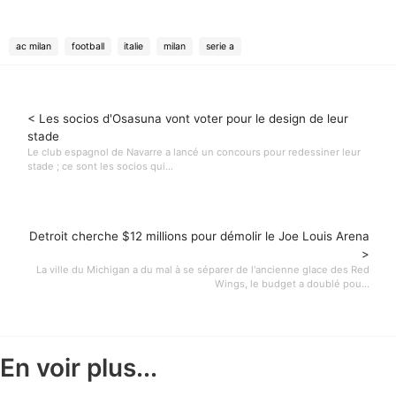
ac milan
football
italie
milan
serie a
< Les socios d'Osasuna vont voter pour le design de leur
stade
Le club espagnol de Navarre a lancé un concours pour redessiner leur
stade ; ce sont les socios qui...
Detroit cherche $12 millions pour démolir le Joe Louis Arena
>
La ville du Michigan a du mal à se séparer de l'ancienne glace des Red
Wings, le budget a doublé pou...
En voir plus...