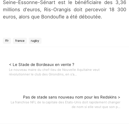
Seine-Essonne-Sénart est le bénéficiaire des 3,36
millions d'euros, Ris-Orangis doit percevoir 18 300
euros, alors que Bondoufle a été déboutée.
ffr
france
rugby
< Le Stade de Bordeaux en vente ?
Le nouveau maire du chef-lieu de Nouvelle Aquitaine veut
révolutionner le club des Girondins, en s'a...
Pas de stade sans nouveau nom pour les Redskins >
La franchise NFL de la capitale des Etats-Unis doit rapidement changer
de nom si elle veut que son p...