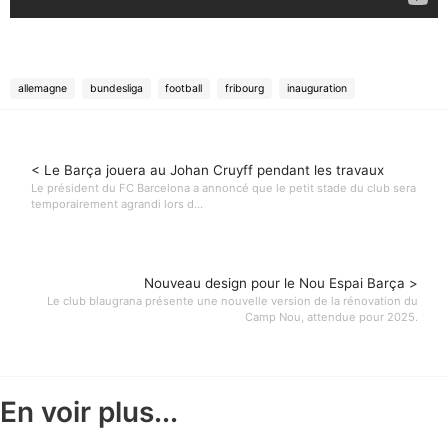
allemagne
bundesliga
football
fribourg
inauguration
< Le Barça jouera au Johan Cruyff pendant les travaux
Le président du FC Barcelona a annoncé que le petit stade du club sera
temporairement agrandi lors d...
Nouveau design pour le Nou Espai Barça >
Le club blaugrana présente une nouvelle version de la rénovation du
Camp Nou, attendue pour 2025.
En voir plus...