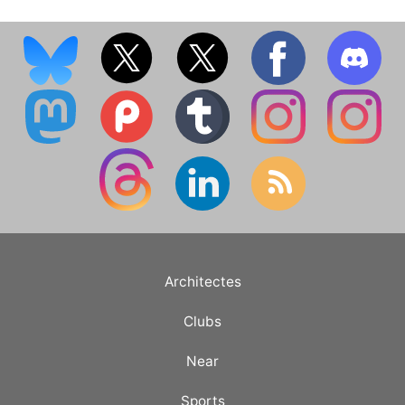
Architectes
Clubs
Near
Sports